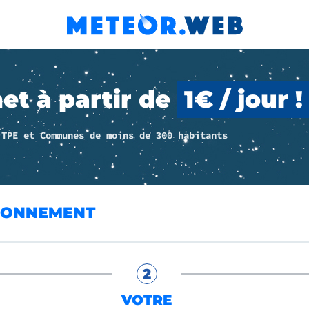
1
€
/
j
o
net
à
partir
de
u
r
!
 TPE et Communes de moins de 300 habitants
ABONNEMENT
2
VOTRE